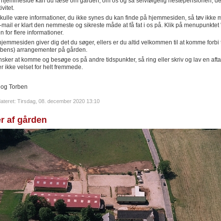
hjemmeside kan du læse om gården, om os og så selvfølgelig hestepensionen, de
ivitet.
skulle være informationer, du ikke synes du kan finde på hjemmesiden, så tøv ikke 
-mail er klart den nemmeste og sikreste måde at få fat i os på. Klik på menupunktet 
for flere informationer.
jemmesiden giver dig det du søger, ellers er du altid velkommen til at komme forbi ti
ubbens) arrangementer på gården.
sker at komme og besøge os på andre tidspunkter, så ring eller skriv og lav en afta
r ikke velset for helt fremmede.
a og Torben
ateret: Tirsdag, 08. december 2020 13:10
er af gården