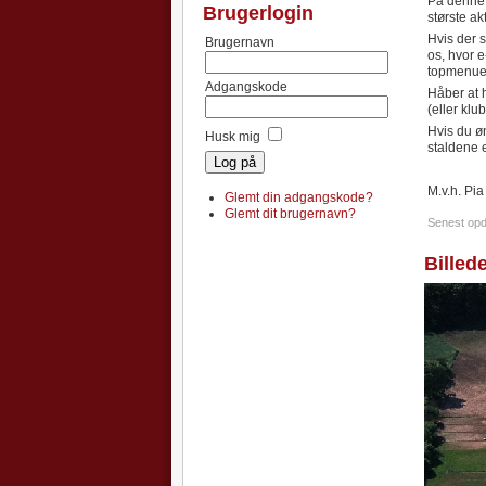
På denne 
Brugerlogin
største akt
Hvis der 
Brugernavn
os, hvor e
topmenuen 
Adgangskode
Håber at h
(eller kl
Hvis du øn
Husk mig
staldene e
M.v.h. Pi
Glemt din adgangskode?
Glemt dit brugernavn?
Senest opd
Billed