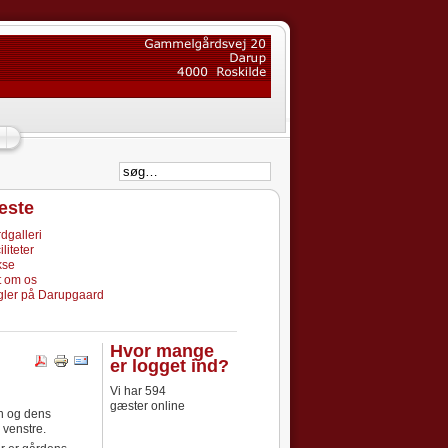
æste
dgalleri
iliteter
kse
t om os
ler på Darupgaard
Hvor mange
er logget ind?
Vi har 594
gæster online
n og dens
 venstre.