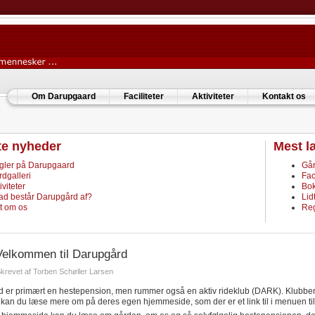
Om Darupgaard
Faciliteter
Aktiviteter
Kontakt os
te nyheder
Mest l
gler på Darupgaard
Går
dgalleri
Fac
iviteter
Bo
ad består Darupgård af?
Lid
t om os
Reg
Velkommen til Darupgård
krevet af Torben Schøller Larsen
 er primært en hestepension, men rummer også en aktiv rideklub (DARK). Klubbe
r kan du læse mere om på deres egen hjemmeside, som der er et link til i menuen til