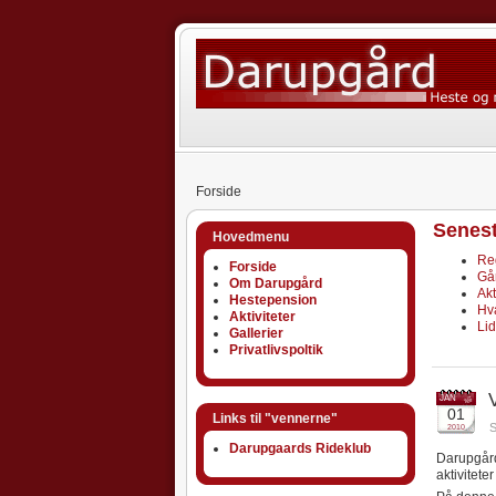
Forside
Senes
Hovedmenu
Re
Forside
Går
Om Darupgård
Akt
Hestepension
Hv
Aktiviteter
Lid
Gallerier
Privatlivspoltik
JAN
01
Links til "vennerne"
S
2010
Darupgaards Rideklub
Darupgård
aktivitete