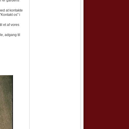
r er gårdens
med at kontakte
"Kontakt os" i
l et af vores
le, adgang til